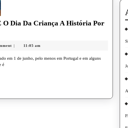
 O Dia Da Criança A História Por
S
omment
11:05 am
|
e é
J
A
F