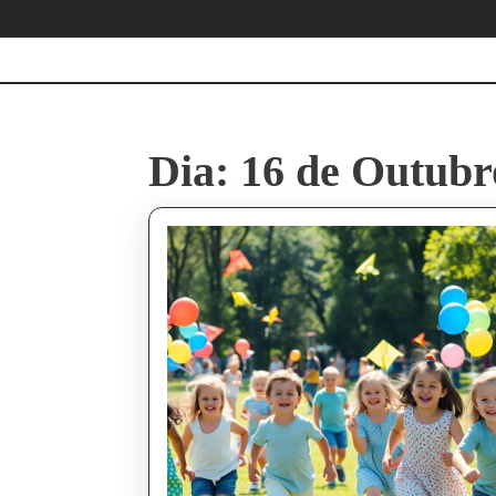
Skip
to
content
Skip
to
content
Dia:
16 de Outubr