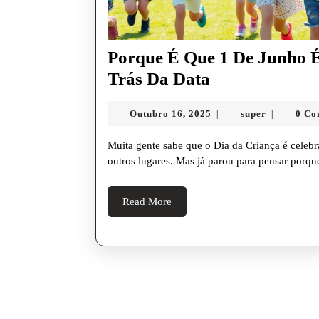
Porque É Que 1 De Junho É
Porque
Trás Da Data
É
Outubro
super
Outubro 16, 2025
super
0 C
|
|
Que
16,
1
2025
Muita gente sabe que o Dia da Criança é celebrado em 1 de junho, pelo menos em Portugal e em alguns
De
outros lugares. Mas já parou para pensar porqu
Junho
Read
Read More
É
More
O
Dia
Da
Criança
A